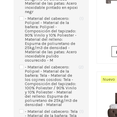
Material de las patas: Acero
inoxidable pintado en epoxi
negr
- Material del cabecero:
1
Polipiel - Material de la
bañera: Polipiel -
Composición del tapizado:
90% Vinilo y 10% Poliester -
Material del relleno:
Espuma de poliuretano de
25kg/m3 de densidad -
Material de las patas: Acero
inoxidable pulido
oscurecido - M
- Material del cabecero:
2
Polipiel - Material de la
bañera: Tela - Material de
Nuevo
los cojines cosidos: Tela -
Composición del tapizado:
100% Poliester / 90% Vinilo
y 10% Poliester - Material
del relleno: Espuma de
poliuretano de 25kg/m3 de
densidad - Material
- Material del cabecero: Tela
1
- Material de la bañera: Tela