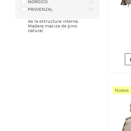
NÓRDICO
1
Material de las patas: Acero
inoxidable pulido oscur
PROVENZAL
4
5 mm de espesor - Material
2
de la estructura interna:
Madera maciza de pino
natural
Nuevo