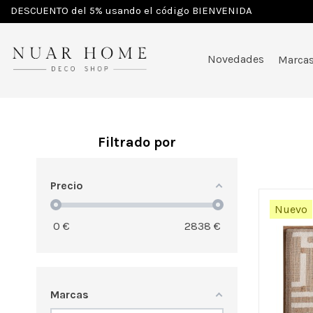
DESCUENTO del 5% usando el código BIENVENIDA
Inicio
Muebles
Dormitorio
Cabeceros y camas
Novedades
Marca
Filtrado por
Precio
Nuevo
0
€
2838
€
Marcas