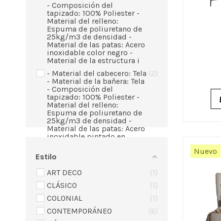
- Composición del
tapizado: 100% Poliester -
Material del relleno:
Espuma de poliuretano de
25kg/m3 de densidad -
Material de las patas: Acero
inoxidable color negro -
Material de la estructura i
- Material del cabecero: Tela
2
- Material de la bañera: Tela
- Composición del
tapizado: 100% Poliester -
Material del relleno:
Espuma de poliuretano de
25kg/m3 de densidad -
Material de las patas: Acero
inoxidable pintado en
epoxi negro - Material de la
Nuevo
e
Estilo
- Material del cabecero: Tela
1
ART DECO
1
- Material de la bañera: Tela
- Composición del
CLÁSICO
1
tapizado: 100% Poliester /
90% Vinilo y 10% Poliester -
COLONIAL
1
Material del relleno:
CONTEMPORÁNEO
6
Espuma de poliuretano de
25kg/m3 de densidad -