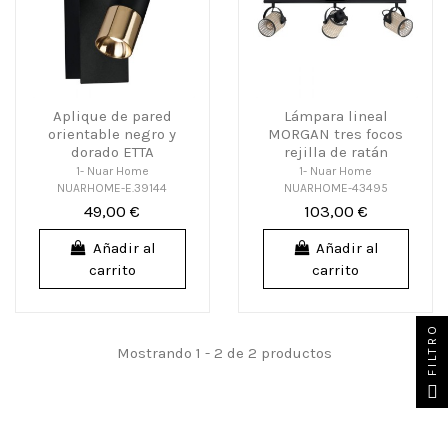
Aplique de pared
Lámpara lineal
orientable negro y
MORGAN tres focos
dorado ETTA
rejilla de ratán
1- Nuar Home
1- Nuar Home
NUARHOME-E.39144
NUARHOME-43495
49,00 €
103,00 €
Añadir al
Añadir al
carrito
carrito
FILTRO
Mostrando 1 - 2 de 2 productos