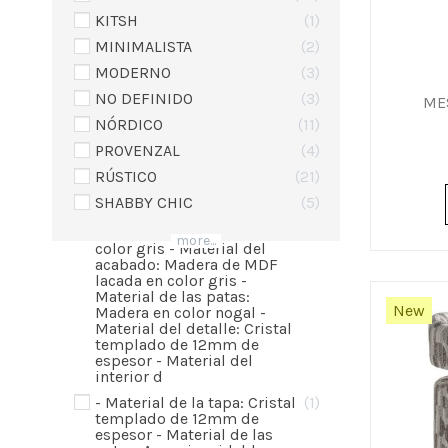
MDF lacada en color gris
KITSH
1
- Material de la estructura:
1
MINIMALISTA
2
Madera de MDF lacada en
color gris - Material del
MODERNO
3
acabado: Madera de MDF
lacada en color gris -
NO DEFINIDO
3
ME
Material de las patas:
NÓRDICO
11
Madera en color nogal -
Material del detalle: Cristal
PROVENZAL
4
templado de 12mm de
espesor - Material de las
RÚSTICO
21
baldas:
SHABBY CHIC
5
- Material de la estructura:
2
Madera de MDF lacada en
more...
color gris - Material del
acabado: Madera de MDF
lacada en color gris -
Material de las patas:
New
Madera en color nogal -
Material del detalle: Cristal
templado de 12mm de
espesor - Material del
interior d
- Material de la tapa: Cristal
1
templado de 12mm de
espesor - Material de las