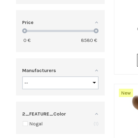
Price
0
€
8580
€
Manufacturers
New
2_FEATURE_Color
Nogal
1