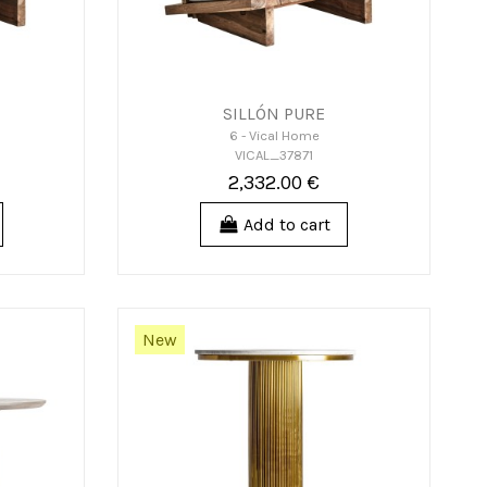
SILLÓN PURE
6 - Vical Home
VICAL_37871
2,332.00 €
Add to cart
New