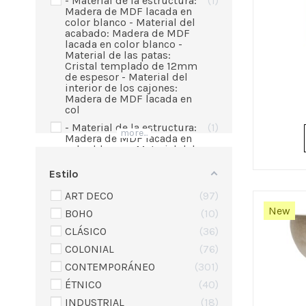
- Material de la estructura:
1
Madera de MDF lacada en
color blanco - Material del
acabado: Madera de MDF
lacada en color blanco -
Material de las patas:
Cristal templado de 12mm
de espesor - Material del
interior de los cajones:
Madera de MDF lacada en
col
- Material de la estructura:
1
more...
Madera de MDF lacada en
color blanco - Material del
acabado: Madera de MDF
lacada en color blanco -
Estilo
Material de las patas:
Tapones pvc negro -
ART DECO
97
Material del interior de los
New
BOHO
10
cajones: Madera de MDF
lacada en color blanco
CLÁSICO
36
- Material de la estructura:
1
COLONIAL
76
Madera de MDF lacada en
color gris - Material de las
CONTEMPORÁNEO
301
patas: Madera en color
ÉTNICO
40
nogal - Material del interior
de los cajones: Madera de
INDUSTRIAL
18