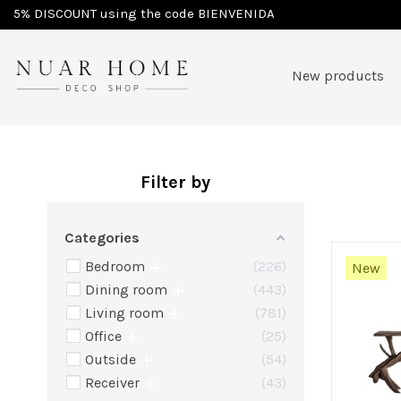
5% DISCOUNT using the code BIENVENIDA
Home
Furniture
New products
Filter by
Categories
Bedroom
226
New
Dining room
443
Living room
781
Office
25
Outside
54
Receiver
43