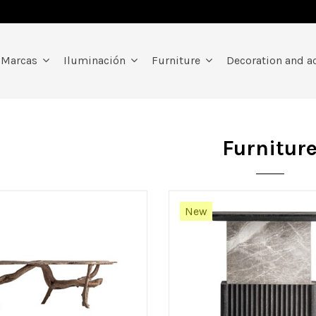
Marcas
Iluminación
Furniture
Decoration and a
Furnitur
New